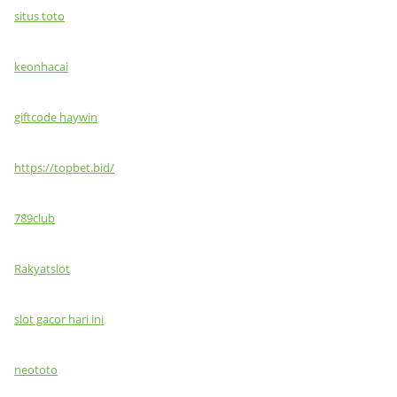
situs toto
keonhacai
giftcode haywin
https://topbet.bid/
789club
Rakyatslot
slot gacor hari ini
neototo