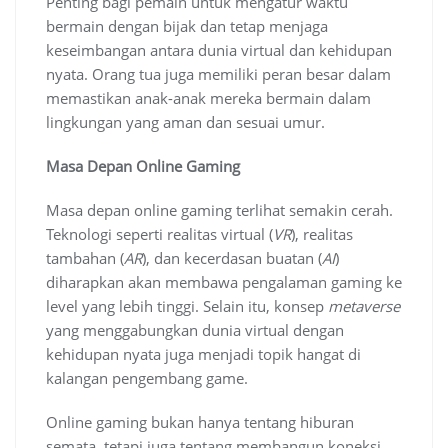
Penting bagi pemain untuk mengatur waktu
bermain dengan bijak dan tetap menjaga
keseimbangan antara dunia virtual dan kehidupan
nyata. Orang tua juga memiliki peran besar dalam
memastikan anak-anak mereka bermain dalam
lingkungan yang aman dan sesuai umur.
Masa Depan Online Gaming
Masa depan online gaming terlihat semakin cerah.
Teknologi seperti realitas virtual (
VR
), realitas
tambahan (
AR
), dan kecerdasan buatan (
AI
)
diharapkan akan membawa pengalaman gaming ke
level yang lebih tinggi. Selain itu, konsep
metaverse
yang menggabungkan dunia virtual dengan
kehidupan nyata juga menjadi topik hangat di
kalangan pengembang game.
Online gaming bukan hanya tentang hiburan
semata, tetapi juga tentang membangun koneksi,