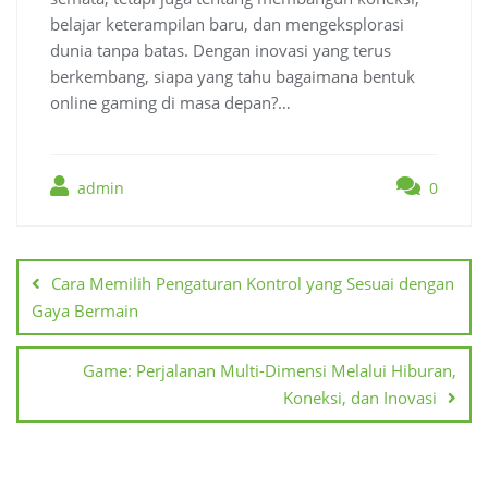
belajar keterampilan baru, dan mengeksplorasi
dunia tanpa batas. Dengan inovasi yang terus
berkembang, siapa yang tahu bagaimana bentuk
online gaming di masa depan?…
admin
0
Post
navigation
Cara Memilih Pengaturan Kontrol yang Sesuai dengan
Gaya Bermain
Game: Perjalanan Multi-Dimensi Melalui Hiburan,
Koneksi, dan Inovasi