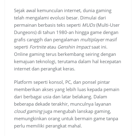
Sejak awal kemunculan internet, dunia gaming
telah mengalami evolusi besar. Dimulai dari
permainan berbasis teks seperti
MUDs
(Multi-User
Dungeons) di tahun 1980-an hingga game dengan
grafis canggih dan pengalaman
multiplayer
masif
seperti
Fortnite
atau
Genshin Impact
saat ini.
Online gaming terus berkembang seiring dengan
kemajuan teknologi, terutama dalam hal kecepatan
internet dan perangkat keras.
Platform seperti konsol, PC, dan ponsel pintar
memberikan akses yang lebih luas kepada pemain
dari berbagai usia dan latar belakang. Dalam
beberapa dekade terakhir, munculnya layanan
cloud gaming
juga mengubah lanskap gaming,
memungkinkan orang untuk bermain game tanpa
perlu memiliki perangkat mahal.